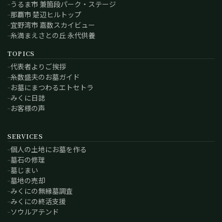
うるま市 兼箇段パーク・ステージ
那覇市 楚辺ヒルトップ
宜野湾市 嘉数スカイビュー
糸満まえさとの丘 永代供養
TOPICS
代表者よりご挨拶
糸数盛夫のお墓ガイド
お墓にまつわるエトセトラ
みくに日誌
お客様の声
SERVICES
個人の土地にお墓を作る
墓石の修理
墓じまい
墓地の売却
みくにの無縁墓調査
みくにの終活支援
ソウルアテンド