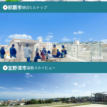
那覇市
楚辺ヒルトップ
NAHA
宜野湾市
嘉数スカイビュー