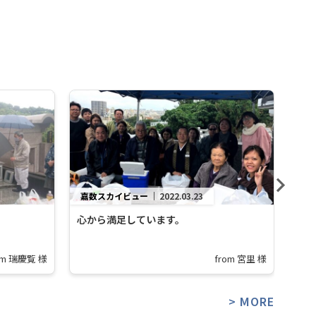
嘉数スカイビュー
｜
2022.03.23
嘉
心から満足しています。
将
で
om 瑞慶覧 様
from 宮里 様
> MORE