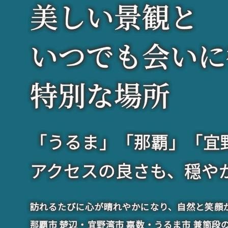
美
しい景観と
いつでも会いに
特別な場所
「うるま」「那覇」「宜
アクセスの良さも、穏や
訪れるたびに心が晴れやかになり、自然と笑顔
那覇市 楚辺・宜野湾市 嘉数・うるま市 兼箇