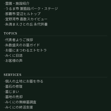
霊園・施設紹介
うるま市 兼箇段パーク・ステージ
那覇市 楚辺ヒルトップ
宜野湾市 嘉数スカイビュー
糸満まえさとの丘 永代供養
TOPICS
代表者よりご挨拶
糸数盛夫のお墓ガイド
お墓にまつわるエトセトラ
みくに日誌
お客様の声
SERVICES
個人の土地にお墓を作る
墓石の修理
墓じまい
墓地の売却
みくにの無縁墓調査
みくにの終活支援