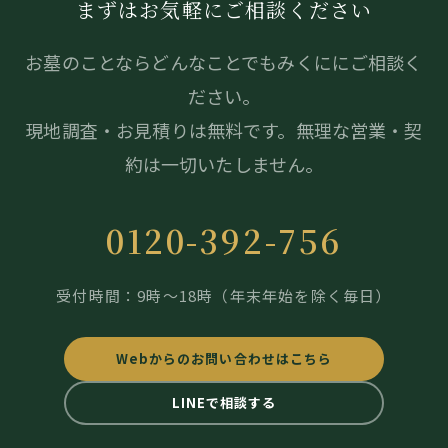
まずはお気軽にご相談ください
目的、当事業者の問合せ窓口等を明示したうえで、必要
な範囲の個人情報を収集させていただきます。
お墓のことならどんなことでもみくににご相談く
法的な要請等によらない限り、お客様の事前承認なく第
ださい。
三者に開示・提供することはありません。 また、お客様
現地調査・お見積りは無料です。無理な営業・契
の個人情報を業務委託先に提供する場合は、守秘契約等
約は一切いたしません。
によって業務委託先に個人情報保護を義務付けるととも
に、 業務委託先が適切に個人情報を取り扱うように管理
0120-392-756
いたします。
2）個人情報の紛失、破壊、改ざん、および漏えい等を
受付時間：9時～18時（年末年始を除く毎日）
防止する対策を行います。
個人情報の紛失、破壊、改ざん、および漏えい等を防止
Webからのお問い合わせはこちら
するため、不正アクセス対策、ウイルス対策等の情報セ
LINEで相談する
キュリティ対策を行います。