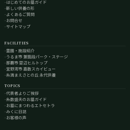
はじめてのお墓ガイド
新しい供養の形
よくあるご質問
お問合せ
サイトマップ
FACILITIES
霊園・施設紹介
うるま市 兼箇段パーク・ステージ
那覇市 楚辺ヒルトップ
宜野湾市 嘉数スカイビュー
糸満まえさとの丘 永代供養
TOPICS
代表者よりご挨拶
糸数盛夫のお墓ガイド
お墓にまつわるエトセトラ
みくに日誌
お客様の声